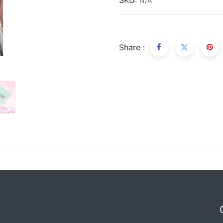
N/A
Share :